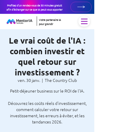
Profitez d'un rendez-vous de 30 minutes gratuit
afin d'échanger sur ce que IA peut vous apporter
Votre partenaire IA
pour grandir
Le vrai coût de l'IA :
combien investir et
quel retour sur
investissement ?
ven. 30 janv.
  |  
The Country Club
Petit-déjeuner business sur le ROI de l'IA.
Découvrez les coûts réels d'investissement,
comment calculer votre retour sur
investissement, les erreurs à éviter, et les
tendances 2026.