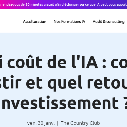
n rendez-vous de 30 minutes gratuit afin d'échanger sur ce que IA peut vous apport
Acculturation
Nos Formations IA
Audit & consulting
i coût de l'IA : 
tir et quel reto
investissement 
ven. 30 janv.
  |  
The Country Club