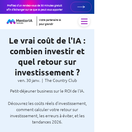
Profitez d'un rendez-vous de 30 minutes gratuit
afin d'échanger sur ce que IA peut vous apporter
Votre partenaire IA
pour grandir
Le vrai coût de l'IA :
combien investir et
quel retour sur
investissement ?
ven. 30 janv.
  |  
The Country Club
Petit-déjeuner business sur le ROI de l'IA.
Découvrez les coûts réels d'investissement,
comment calculer votre retour sur
investissement, les erreurs à éviter, et les
tendances 2026.