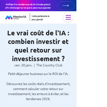
Profitez d'un rendez-vous de 30 minutes gratuit
afin d'échanger sur ce que IA peut vous apporter
Votre partenaire IA
pour grandir
Le vrai coût de l'IA :
combien investir et
quel retour sur
investissement ?
ven. 30 janv.
  |  
The Country Club
Petit-déjeuner business sur le ROI de l'IA.
Découvrez les coûts réels d'investissement,
comment calculer votre retour sur
investissement, les erreurs à éviter, et les
tendances 2026.