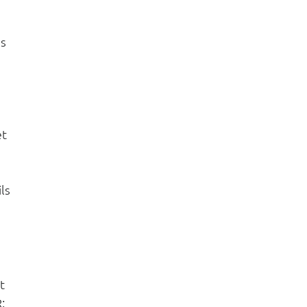
s 
t 
ls 
t 
: 