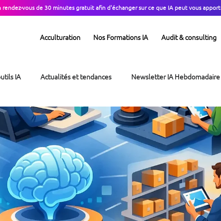
n rendez-vous de 30 minutes gratuit afin d'échanger sur ce que IA peut vous apport
Acculturation
Nos Formations IA
Audit & consulting
utils IA
Actualités et tendances
Newsletter IA Hebdomadaire