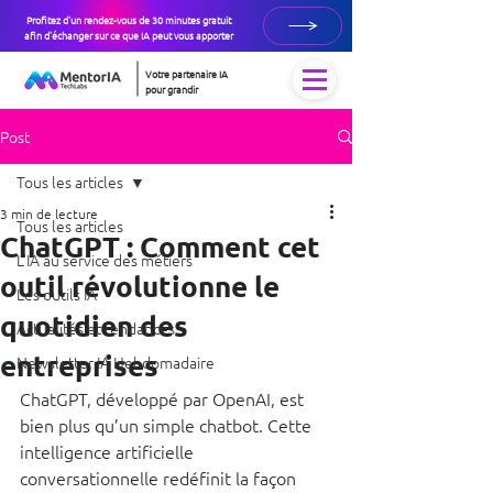
Profitez d'un rendez-vous de 30 minutes gratuit
afin d'échanger sur ce que IA peut vous apporter
Votre partenaire IA
pour grandir
Post
Tous les articles
3 min de lecture
Tous les articles
ChatGPT : Comment cet
L’IA au service des métiers
outil révolutionne le
Les outils IA
quotidien des
Actualités et tendances
entreprises
Newsletter IA Hebdomadaire
ChatGPT, développé par OpenAI, est 
bien plus qu’un simple chatbot. Cette 
intelligence artificielle 
conversationnelle redéfinit la façon 