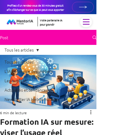
Profitez d'un rendez-vous de 30 minutes gratuit
afin d'échanger sur ce que IA peut vous apporter
Votre partenaire IA
pour grandir
Post
Tous les articles
Tous les articles
L’IA au service des métiers
Les outils IA
Actualités et tendances
Newsletter IA Hebdomadaire
6 min de lecture
Formation IA sur mesure:
viser l’usage réel