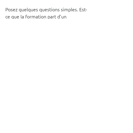
Posez quelques questions simples. Est-
ce que la formation part d’un 
diagnostic réel ou d’un catalogue ? Est-
ce qu’elle distingue les besoins par 
fonction ? Est-ce qu’il y a un 
accompagnement après la session ? Est-
ce que vous récupérez un livrable 
exploitable pour votre direction ? Est-
ce qu’on vous aide à faire émerger des 
cas d’usage métier concrets sur 
Copilot, Claude ou Microsoft 365 ?
Si la réponse est floue, vous risquez 
d’acheter une animation, pas une 
transformation.
C’est justement sur ce point que des 
acteurs comme MentorIA TechLabs 