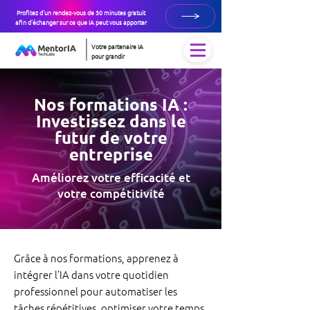
Profitez d'un rendez-vous de 30 minutes gratuit
afin d'échanger sur ce que IA peut vous apporter
Votre partenaire IA
pour grandir
Nos formations IA :
Investissez dans le
futur de votre
entreprise
Améliorez votre efficacité et
votre compétitivité
Grâce à nos formations, apprenez à
intégrer l’IA dans votre quotidien
professionnel pour automatiser les
tâches répétitives, optimiser votre temps,