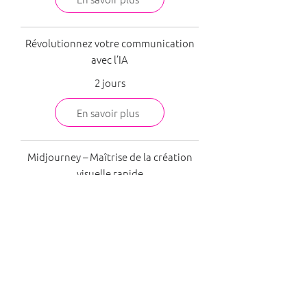
Révolutionnez votre communication
avec l’IA
2 jours
En savoir plus
Midjourney – Maîtrise de la création
visuelle rapide
1 jour
En savoir plus
Prompts efficaces | ChatGPT
En savoir plus