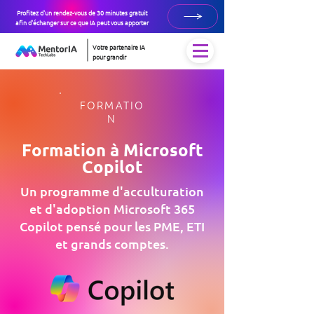
Profitez d'un rendez-vous de 30 minutes gratuit
afin d'échanger sur ce que IA peut vous apporter
Votre partenaire IA
pour grandir
FORMATIO
N
Formation à Microsoft
Copilot
Un programme d'acculturation
et d'adoption Microsoft 365
Copilot pensé pour les PME, ETI
et grands comptes.