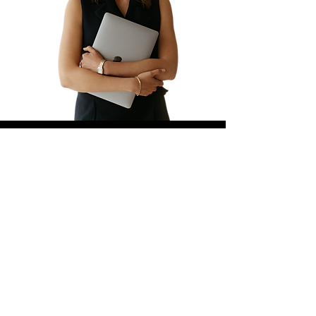
"Microsoft Copilot n’est pas un gadget :
bien maîtrisé, il devient un véritable
assistant de travail qui fait gagner du
temps dès les premiers jours."
« La différence ne se fait pas sur l’outil,
mais sur la façon de l’utiliser : c’est
exactement ce que nous transmettons
dans la formation Copilot. »