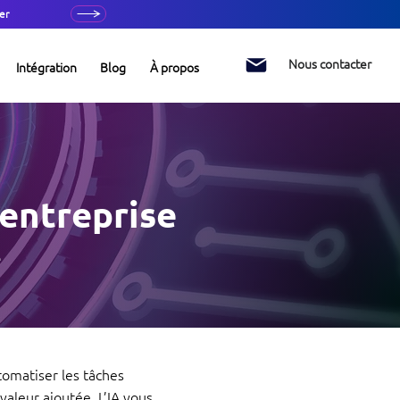
er
Nous contacter
Intégration
Blog
À propos
 entreprise
é
tomatiser les tâches
valeur ajoutée. L’IA vous