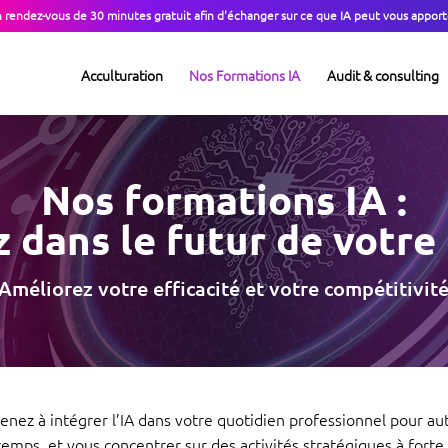
n rendez-vous de 30 minutes gratuit afin d'échanger sur ce que IA peut vous apport
Acculturation
Nos Formations IA
Audit & consulting
Nos formations IA :
z dans le futur de votre
Améliorez votre efficacité et votre compétitivit
enez à intégrer l’IA dans votre quotidien professionnel pour au
temps, et vous concentrer sur des activités stratégiques à forte 