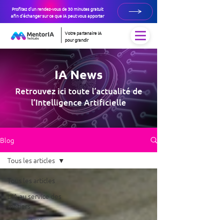
Profitez d'un rendez-vous de 30 minutes gratuit
afin d'échanger sur ce que IA peut vous apporter
Votre partenaire IA
pour grandir
IA News
Retrouvez ici toute l’actualité de
l’Intelligence Artificielle
Blog
Tous les articles
Tous les articles
L’IA au service des
métiers