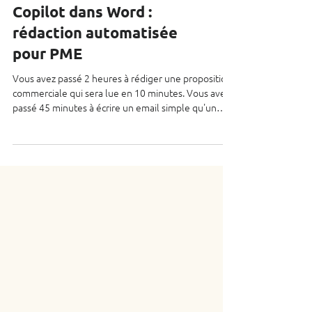
Copilot dans Word :
rédaction automatisée
pour PME
Vous avez passé 2 heures à rédiger une proposition
commerciale qui sera lue en 10 minutes. Vous avez
passé 45 minutes à écrire un email simple qu'un
stagiaire aurait pu faire. Vous avez passé 3 heures à
rédiger une job description qui ressemble à 100
autres sur Internet. Voilà ce que Copilot dans Word
résout. Ce n'est pas de la magie. C'est juste l'IA qui
fait le 80% ennuyeux du travail de rédaction
(structuration, première ébauche, formatage), et
vous restez responsable des