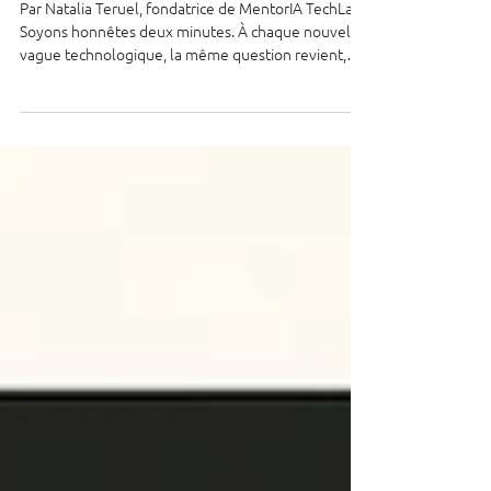
gadget ou véritable outil
de productivité ?
Par Natalia Teruel, fondatrice de MentorIA TechLabs
Soyons honnêtes deux minutes. À chaque nouvelle
vague technologique, la même question revient,
déguisée sous différentes formes : est-ce que cet
outil va réellement améliorer notre façon de
travailler, ou est-ce simplement une nouvelle
charge, une nouvelle application de plus à tester,
utiliser, puis oublier ? Pour chaque utilisateur, le
doute est le même : est-ce que cette innovation va
nous aider à gagner du temps, améli