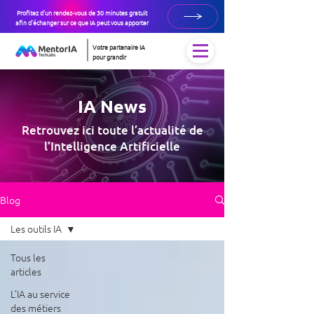
Profitez d'un rendez-vous de 30 minutes gratuit
afin d'échanger sur ce que IA peut vous apporter
Votre partenaire IA
pour grandir
IA News
Retrouvez ici toute l’actualité de
l’Intelligence Artificielle
Blog
Les outils IA
Tous les
articles
L’IA au service
des métiers