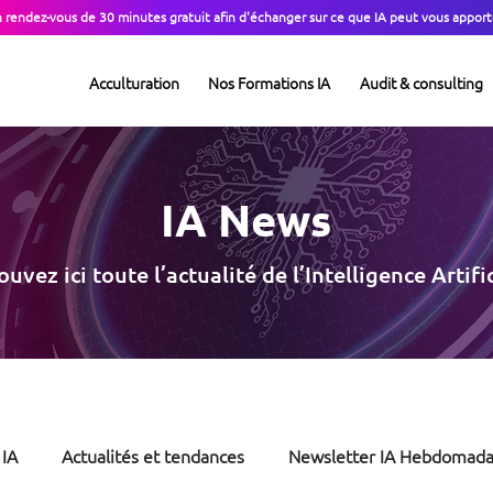
n rendez-vous de 30 minutes gratuit afin d'échanger sur ce que IA peut vous apport
Acculturation
Nos Formations IA
Audit & consulting
IA News
uvez ici toute l’actualité de l’Intelligence Artific
 IA
Actualités et tendances
Newsletter IA Hebdomada