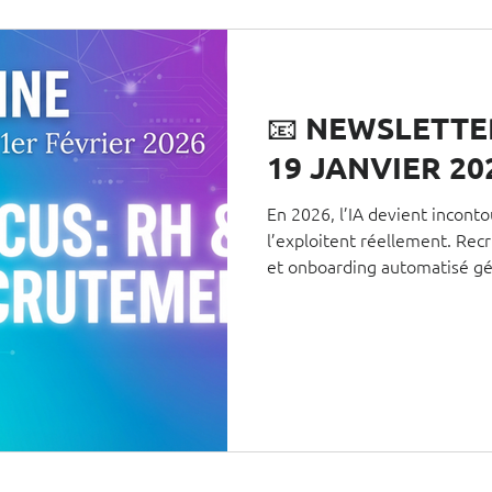
📧 NEWSLETTE
19 JANVIER 20
En 2026, l’IA devient incont
l’exploitent réellement. Recr
et onboarding automatisé gé
productivité. Cet article déc
recrutement par l’IA, les erre
Flatchr et un plan d’action c
première étape RH en 7 jour