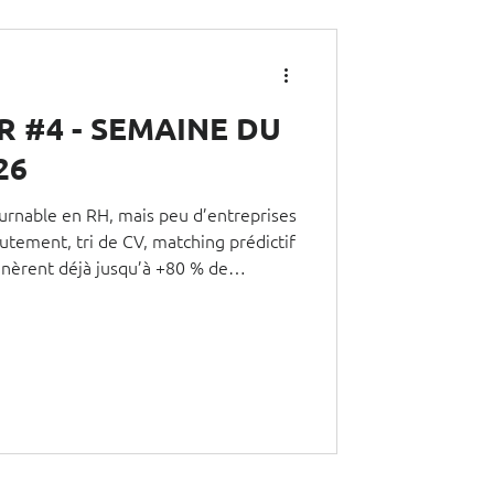
R #4 - SEMAINE DU
26
ournable en RH, mais peu d’entreprises
utement, tri de CV, matching prédictif
nèrent déjà jusqu’à +80 % de
rypte les transformations clés du
urs à éviter, un focus sur l’ATS français
oncret pour automatiser votre
s.