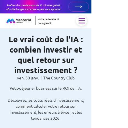
Profitez d'un rendez-vous de 30 minutes gratuit
afin d'échanger sur ce que IA peut vous apporter
Votre partenaire IA
pour grandir
Le vrai coût de l'IA :
combien investir et
quel retour sur
investissement ?
ven. 30 janv.
  |  
The Country Club
Petit-déjeuner business sur le ROI de l'IA.
Découvrez les coûts réels d'investissement,
comment calculer votre retour sur
investissement, les erreurs à éviter, et les
tendances 2026.