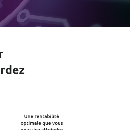
r
erdez
Une rentabilité
optimale que vous
pourriez atteindre