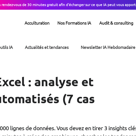
n rendez-vous de 30 minutes gratuit afin d'échanger sur ce que IA peut vous apport
Acculturation
Nos Formations IA
Audit & consulting
utils IA
Actualités et tendances
Newsletter IA Hebdomadaire
xcel : analyse et
tomatisés (7 cas
000 lignes de données. Vous devez en tirer 3 insights clé