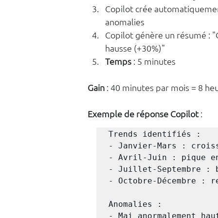
Copilot crée automatiquement 
anomalies
Copilot génère un résumé : "C
hausse (+30%)"
Temps
 : 5 minutes
Gain
 : 40 minutes par mois = 8 he
Exemple de réponse Copilot
 :
Trends identifiés :

- Janvier-Mars : crois
- Avril-Juin : pique en
- Juillet-Septembre : 
- Octobre-Décembre : r
Anomalies :

- Mai anormalement haut