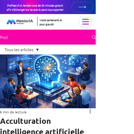
Profitez d'un rendez-vous de 30 minutes gratuit
afin d'échanger sur ce que IA peut vous apporter
Votre partenaire IA
pour grandir
Post
Tous les articles
Tous les articles
L’IA au service des métiers
Les outils IA
Actualités et tendances
Newsletter IA Hebdomadaire
6 min de lecture
Acculturation
intelligence artificielle