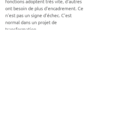
fonctions adoptent très vite, d'autres 
ont besoin de plus d'encadrement. Ce 
n'est pas un signe d'échec. C'est 
normal dans un projet de 
transformation.
Le bon réflexe consiste donc à viser 
des preuves progressives. Un premier 
lot de gains visibles sur des tâches 
simples, puis une montée en 
sophistication. Ce rythme est plus 
crédible face à un comité de direction 
qu'une promesse de révolution en 
deux semaines.
L'erreur à éviter : faire 
de l'IA un sujet à part