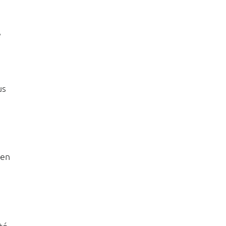
 
 
us 
 
 en 
té 