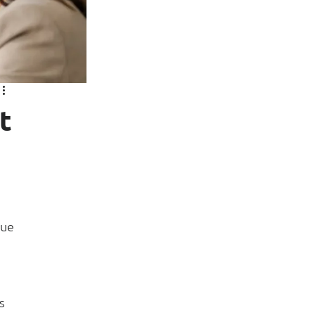
t
ue 
s 