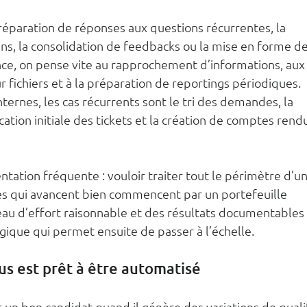
réparation de réponses aux questions récurrentes, la 
ns, la consolidation de feedbacks ou la mise en forme de
nce, on pense vite au rapprochement d’informations, aux
r fichiers et à la préparation de reportings périodiques. 
nternes, les cas récurrents sont le tri des demandes, la 
cation initiale des tickets et la création de comptes rend
entation fréquente : vouloir traiter tout le périmètre d’un
s qui avancent bien commencent par un portefeuille 
veau d’effort raisonnable et des résultats documentables
gique qui permet ensuite de passer à l’échelle.
us est prêt à être automatisé
un bon candidat quand il génère des variations de quali