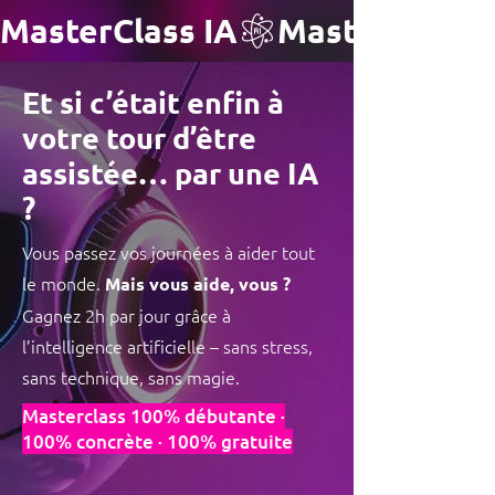
MasterClass IA
Et si c’était enfin à
votre tour d’être
assistée… par une IA
?
Vous passez vos journées à aider tout
le monde.
Mais vous aide, vous ?
Gagnez 2h par jour grâce à
l’intelligence artificielle – sans stress,
sans technique, sans magie.
Masterclass 100% débutante ·
100% concrète · 100% gratuite