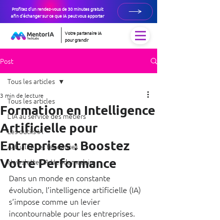
Profitez d'un rendez-vous de 30 minutes gratuit
afin d'échanger sur ce que IA peut vous apporter
Votre partenaire IA
pour grandir
Post
Tous les articles
3 min de lecture
Tous les articles
Formation en Intelligence
L’IA au service des métiers
Artificielle pour
Les outils IA
Entreprises : Boostez
Actualités et tendances
Votre Performance
Newsletter IA Hebdomadaire
Dans un monde en constante 
évolution, l’intelligence artificielle (IA) 
s’impose comme un levier 
incontournable pour les entreprises. 