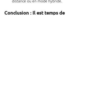
distance ou en mode hybride.
Conclusion : Il est temps de 
prendre une longueur 
d’avance avec l’IA !
L’intelligence artificielle n’est plus une 
option, mais une nécessité pour rester 
compétitif dans un monde digitalisé. 
En investissant dans une 
formation en 
intelligence artificielle pour 
entreprises
, vous donnez à votre 
organisation les outils pour innover, se 
transformer et réussir.
Prêt à franchir le cap ?
 Contactez 
Mentoria Groupe dès aujourd’hui pour 
en savoir plus sur nos programmes de 
formation et commencer votre 