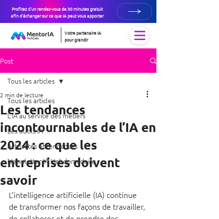
Profitez d'un rendez-vous de 30 minutes gratuit
afin d'échanger sur ce que IA peut vous apporter
Votre partenaire IA
pour grandir
Post
Tous les articles
2 min de lecture
Tous les articles
Les tendances
L’IA au service des métiers
incontournables de l’IA en
Les outils IA
2024 : ce que les
Actualités et tendances
entreprises doivent
Newsletter IA Hebdomadaire
savoir
L’intelligence artificielle (IA) continue 
de transformer nos façons de travailler, 
de collaborer et de prendre des 