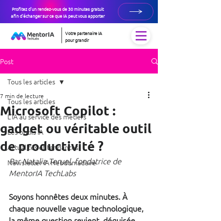
Profitez d'un rendez-vous de 30 minutes gratuit
afin d'échanger sur ce que IA peut vous apporter
Votre partenaire IA
pour grandir
Post
Tous les articles
7 min de lecture
Tous les articles
Microsoft Copilot :
L’IA au service des métiers
gadget ou véritable outil
Les outils IA
de productivité ?
Actualités et tendances
Par Natalia Teruel, fondatrice de 
Newsletter IA Hebdomadaire
MentorIA TechLabs
Soyons honnêtes deux minutes. À 
chaque nouvelle vague technologique, 
la même question revient, déguisée 